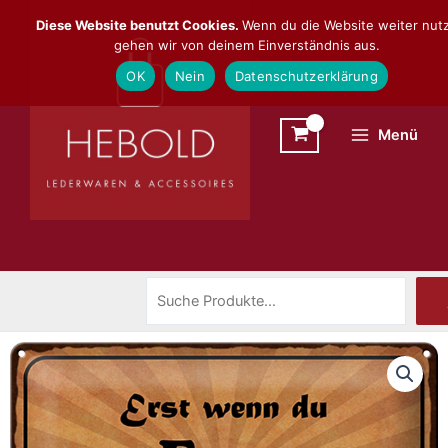
Zum
Suchen
Diese Website benutzt Cookies.
Wenn du die Website weiter nutz
Inhalt
gehen wir von deinem Einverständnis aus.
springen
OK
Nein
Datenschutzerklärung
Menü