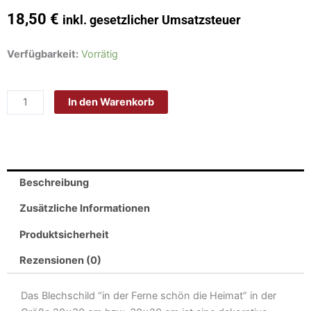
18,50
€
inkl. gesetzlicher Umsatzsteuer
Schild
Verfügbarkeit:
Vorrätig
Blech
30x20cm
In den Warenkorb
-
Made
in
Germany
-
Beschreibung
Spruch
in
Zusätzliche Informationen
der
Produktsicherheit
Ferne
schön
Rezensionen (0)
die
Heimat
Das Blechschild “in der Ferne schön die Heimat” in der
Metall