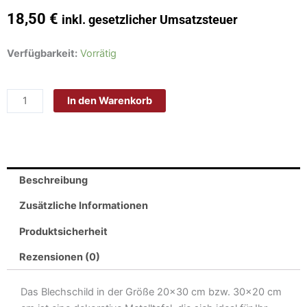
18,50
€
inkl. gesetzlicher Umsatzsteuer
Schild
Verfügbarkeit:
Vorrätig
Blech
30x20cm
In den Warenkorb
-
Made
in
Germany
-
Beschreibung
Spruch
lächle
Zusätzliche Informationen
Du
Produktsicherheit
kannst
nicht
Rezensionen (0)
alle
Metall
Das Blechschild in der Größe 20×30 cm bzw. 30×20 cm
Deko