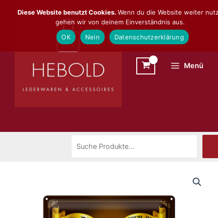
Zum
Suchen
Diese Website benutzt Cookies.
Wenn du die Website weiter nutz
Inhalt
gehen wir von deinem Einverständnis aus.
springen
OK
Nein
Datenschutzerklärung
Menü