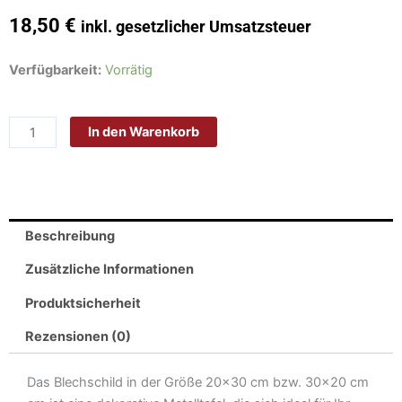
18,50
€
inkl. gesetzlicher Umsatzsteuer
Schild
Verfügbarkeit:
Vorrätig
Blech
30x20cm
In den Warenkorb
-
Made
in
Germany
-
Beschreibung
Spruch
Ossis
Zusätzliche Informationen
hüte
Produktsicherheit
dich
vor
Rezensionen (0)
Strum
Wind
Das Blechschild in der Größe 20×30 cm bzw. 30×20 cm
Menge