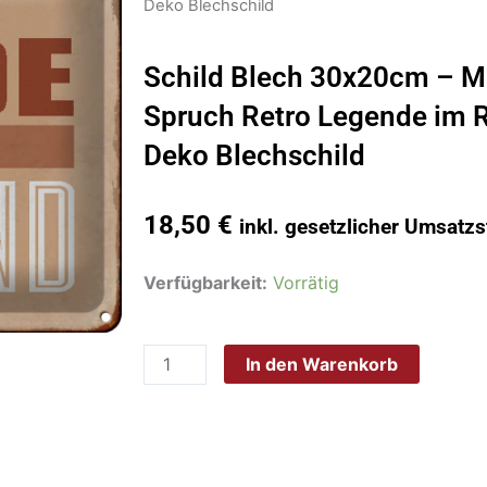
Deko Blechschild
Schild Blech 30x20cm – M
Spruch Retro Legende im 
Deko Blechschild
18,50
€
inkl. gesetzlicher Umsatzs
Schild
Verfügbarkeit:
Vorrätig
Blech
30x20cm
In den Warenkorb
-
Made
in
Germany
-