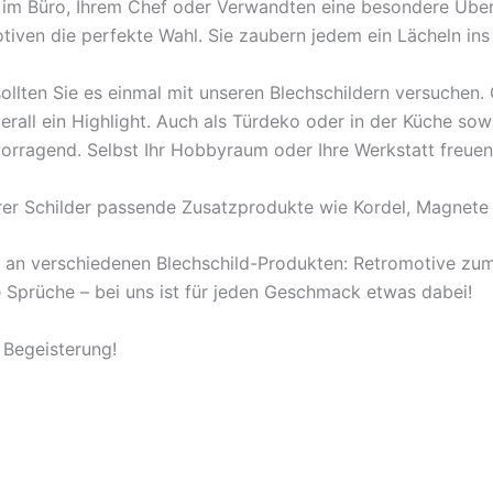
en im Büro, Ihrem Chef oder Verwandten eine besondere Übe
tiven die perfekte Wahl. Sie zaubern jedem ein Lächeln ins
ollten Sie es einmal mit unseren Blechschildern versuchen
berall ein Highlight. Auch als Türdeko oder in der Küche s
orragend. Selbst Ihr Hobbyraum oder Ihre Werkstatt freuen
rer Schilder passende Zusatzprodukte wie Kordel, Magnete 
l an verschiedenen Blechschild-Produkten: Retromotive z
ige Sprüche – bei uns ist für jeden Geschmack etwas dabei!
 Begeisterung!