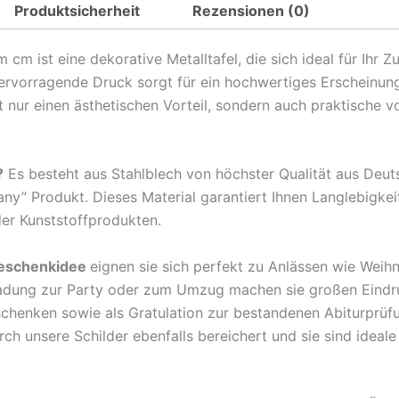
Produktsicherheit
Rezensionen (0)
Spruch
Retro
m ist eine dekorative Metalltafel, die sich ideal für Ihr 
Legende
hervorragende Druck sorgt für ein hochwertiges Erscheinun
im
nur einen ästhetischen Vorteil, sondern auch praktische v
Ruhestand
Metall
Deko
?
Es besteht aus Stahlblech von höchster Qualität aus Deu
Blechschild
any” Produkt. Dieses Material garantiert Ihnen Langlebigkei
Menge
der Kunststoffprodukten.
eschenkidee
eignen sie sich perfekt zu Anlässen wie Weih
ladung zur Party oder zum Umzug machen sie großen Eindr
rschenken sowie als Gratulation zur bestandenen Abiturprü
 unsere Schilder ebenfalls bereichert und sie sind ideale B