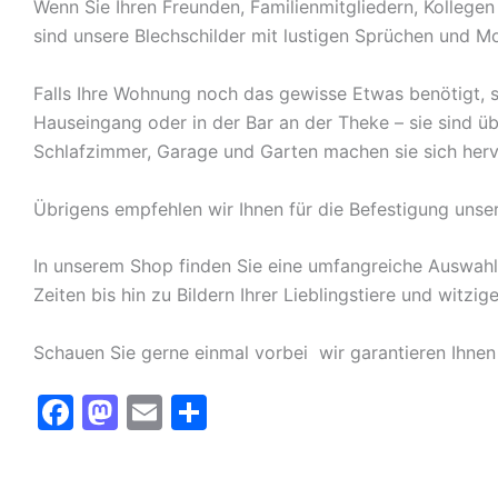
Wenn Sie Ihren Freunden, Familienmitgliedern, Kolleg
sind unsere Blechschilder mit lustigen Sprüchen und Mo
Falls Ihre Wohnung noch das gewisse Etwas benötigt, s
Hauseingang oder in der Bar an der Theke – sie sind ü
Schlafzimmer, Garage und Garten machen sie sich herv
Übrigens empfehlen wir Ihnen für die Befestigung unse
In unserem Shop finden Sie eine umfangreiche Auswah
Zeiten bis hin zu Bildern Ihrer Lieblingstiere und witz
Schauen Sie gerne einmal vorbei  wir garantieren Ihnen
F
M
E
T
a
a
m
ei
c
st
ai
le