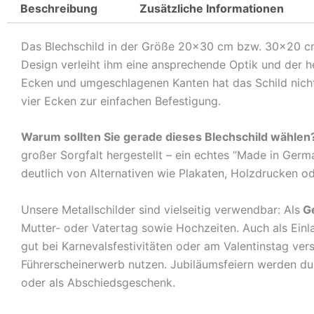
Beschreibung
Zusätzliche Informationen
Das Blechschild in der Größe 20×30 cm bzw. 30×20 cm c
Design verleiht ihm eine ansprechende Optik und der 
Ecken und umgeschlagenen Kanten hat das Schild nicht 
vier Ecken zur einfachen Befestigung.
Warum sollten Sie gerade dieses Blechschild wählen
großer Sorgfalt hergestellt – ein echtes “Made in Germ
deutlich von Alternativen wie Plakaten, Holzdrucken o
Unsere Metallschilder sind vielseitig verwendbar: Als
G
Mutter- oder Vatertag sowie Hochzeiten. Auch als Ein
gut bei Karnevalsfestivitäten oder am Valentinstag ve
Führerscheinerwerb nutzen. Jubiläumsfeiern werden durch
oder als Abschiedsgeschenk.