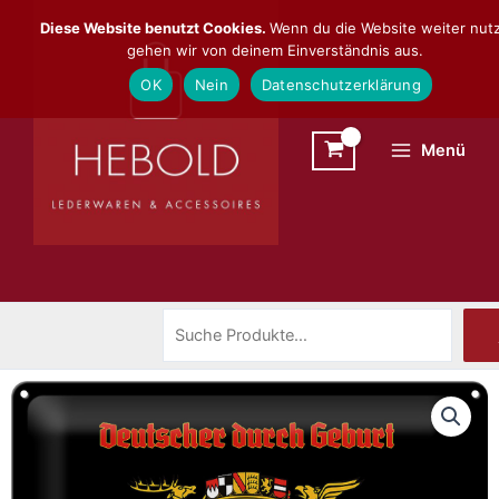
Zum
Suchen
Diese Website benutzt Cookies.
Wenn du die Website weiter nutz
Inhalt
gehen wir von deinem Einverständnis aus.
springen
OK
Nein
Datenschutzerklärung
Menü