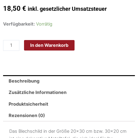
18,50
€
inkl. gesetzlicher Umsatzsteuer
Schild
Verfügbarkeit:
Vorrätig
Blech
30x20cm
In den Warenkorb
-
Made
in
Germany
-
Beschreibung
Spruch
Schwabe
Zusätzliche Informationen
durch
Produktsicherheit
die
Gnade
Rezensionen (0)
Gottes
Metall
Das Blechschild in der Größe 20×30 cm bzw. 30×20 cm
Deko