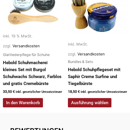
weist
mehrere
Varianten
auf.
Die
inkl. 19 % MwSt.
Optionen
inkl. MwSt.
zzgl.
Versandkosten
können
auf
zzgl.
Versandkosten
Glattlederpflege für Schuhe
der
Bundles & Sets
Hebold Schuhmacherei
Produktseite
kleines Set mit Burgol
Hebold Schuhpflegeset mit
gewählt
Schuhwachs Schwarz, Farblos
Saphir Creme Surfine und
werden
und gratis Cremebürste
Tiegelbürste
33,50
€
18,50
€
inkl. gesetzlicher Umsatzsteuer
inkl. gesetzlicher Umsatzsteuer
In den Warenkorb
Ausführung wählen