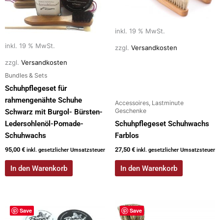
inkl. 19 % MwSt.
inkl. 19 % MwSt.
zzgl.
Versandkosten
zzgl.
Versandkosten
Bundles & Sets
Schuhpflegeset für
rahmengenähte Schuhe
Accessoires, Lastminute
Geschenke
Schwarz mit Burgol- Bürsten-
Ledersohlenöl-Pomade-
Schuhpflegeset Schuhwachs
Schuhwachs
Farblos
95,00
€
27,50
€
inkl. gesetzlicher Umsatzsteuer
inkl. gesetzlicher Umsatzsteuer
In den Warenkorb
In den Warenkorb
Dieses
Save
Save
Produkt