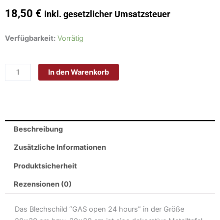
18,50
€
inkl. gesetzlicher Umsatzsteuer
Schild
Verfügbarkeit:
Vorrätig
Blech
Hinweis
In den Warenkorb
30x20cm
-
Made
in
Germany-
Beschreibung
GAS
open
Zusätzliche Informationen
24
Produktsicherheit
hours
Metall
Rezensionen (0)
Deko
Blechschild
Das Blechschild “GAS open 24 hours” in der Größe
Menge