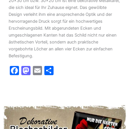
20×30 cm bzw. 30×20 cm ist eine dekorative Metalltafel,
die sich ideal für Ihr Zuhause eignet. Das gewölbte
Design verleiht ihm eine ansprechende Optik und der
hervorragende Druck sorgt für ein hochwertiges
Erscheinungsbild. Mit abgerundeten Ecken und
umgeschlagenen Kanten hat das Schild nicht nur einen
ästhetischen Vorteil, sondern auch praktische
vorgebohrte Löcher an allen vier Ecken zur einfachen
Befestigung.
F
M
E
T
a
a
m
ei
c
st
ai
le
e
o
l
n
b
d
o
o
o
n