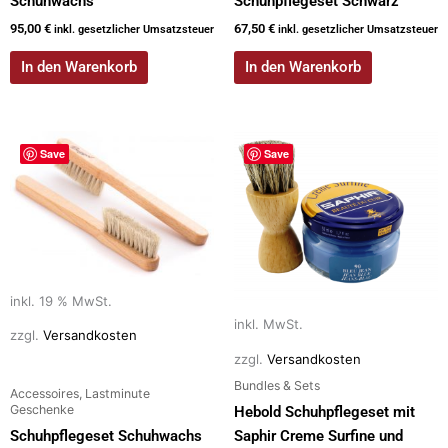
Schuhwachs
Schuhpflegeset Schwarz
95,00
€
67,50
€
inkl. gesetzlicher Umsatzsteuer
inkl. gesetzlicher Umsatzsteuer
In den Warenkorb
In den Warenkorb
Dieses
Save
Save
Produkt
weist
mehrere
Varianten
auf.
Die
inkl. 19 % MwSt.
Optionen
inkl. MwSt.
können
zzgl.
Versandkosten
auf
zzgl.
Versandkosten
der
Bundles & Sets
Accessoires, Lastminute
Produktseite
Geschenke
Hebold Schuhpflegeset mit
gewählt
Schuhpflegeset Schuhwachs
Saphir Creme Surfine und