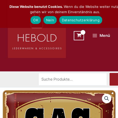
Zum
Suchen
Diese Website benutzt Cookies.
Wenn du die Website weiter nutz
Inhalt
gehen wir von deinem Einverständnis aus.
springen
OK
Nein
Datenschutzerklärung
Menü