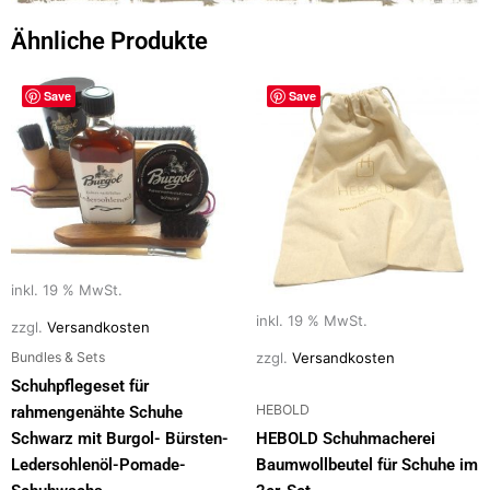
Ähnliche Produkte
Save
Save
inkl. 19 % MwSt.
inkl. 19 % MwSt.
zzgl.
Versandkosten
Bundles & Sets
zzgl.
Versandkosten
Schuhpflegeset für
HEBOLD
rahmengenähte Schuhe
Schwarz mit Burgol- Bürsten-
HEBOLD Schuhmacherei
Ledersohlenöl-Pomade-
Baumwollbeutel für Schuhe im