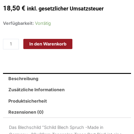
18,50
€
inkl. gesetzlicher Umsatzsteuer
Schild
Verfügbarkeit:
Vorrätig
Blech
Spruch
In den Warenkorb
-
Made
in
Germany-
30x20cm
Beschreibung
Tagesplan
Tasse
Zusätzliche Informationen
Dart
Produktsicherheit
Bier
Metall
Rezensionen (0)
Deko
Blechschild
Das Blechschild “Schild Blech Spruch -Made in
Menge