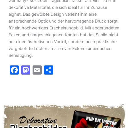
Germany- 30x20cm Tagesplan Tasse Dart Bier” ist eine
dekorative Metalltafel, die sich ideal für Ihr Zuhause
eignet. Das gewölbte Design verleiht ihm eine
ansprechende Optik und der hervorragende Druck sorgt
für ein hochwertiges Erscheinungsbild. Mit abgerundeten
Ecken und umgeschlagenen Kanten hat das Schild nicht
nur einen ästhetischen Vorteil, sondern auch praktische
vorgebohrte Löcher an allen vier Ecken zur einfachen
Befestigung.
F
M
E
T
a
a
m
ei
c
st
ai
le
e
o
l
n
b
d
o
o
o
n