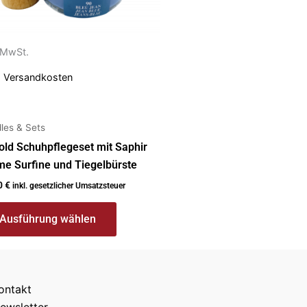
ionen
nen
. MwSt.
.
Versandkosten
uktseite
ählt
den
les & Sets
ld Schuhpflegeset mit Saphir
e Surfine und Tiegelbürste
0
€
inkl. gesetzlicher Umsatzsteuer
Ausführung wählen
ontakt
ewsletter