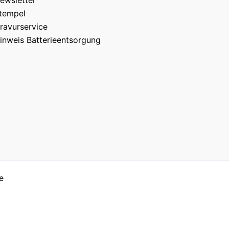
tempel
ravurservice
inweis Batterieentsorgung
e