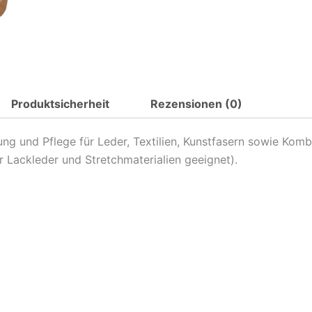
100%
Rosshaarbürsten
und
Baumwollbeutel
Menge
Produktsicherheit
Rezensionen (0)
 und Pflege für Leder, Textilien, Kunstfasern sowie Komb
r Lackleder und Stretchmaterialien geeignet).