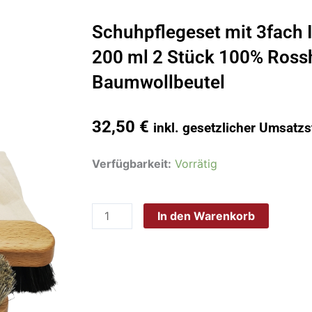
Schuhpflegeset mit 3fach 
200 ml 2 Stück 100% Ross
Baumwollbeutel
32,50
€
inkl. gesetzlicher Umsatzs
Schuhpflegeset
Verfügbarkeit:
Vorrätig
mit
3fach
In den Warenkorb
Imprägnier
Spray
200
ml
2
Stück