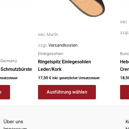
Optionen
Opt
können
kön
auf
auf
inkl
der
der
zzgl
inkl. MwSt.
Produktseite
Prod
gewählt
gew
zzgl.
Versandkosten
werden
wer
Einlegesohlen
Bund
n Germany
Ringelspitz Einlegesohlen
Hebo
s Schmutzbürste
Leder/Kork
Crem
17,50
€
18,5
Umsatzsteuer
inkl. gesetzlicher Umsatzsteuer
b
Ausführung wählen
Über uns
K
Impressum
N