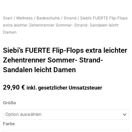
Start
/
Wellness
/
Badeschuhe
/
Strand
/ Siebi’s FUERTE Flip-Flops
extra leichter Zehentrenner Sommer- Strand- Sandalen leicht
Damen
Siebi’s FUERTE Flip-Flops extra leichter
Zehentrenner Sommer- Strand-
Sandalen leicht Damen
29,90
€
inkl. gesetzlicher Umsatzsteuer
Siebi's
Größe
FUERTE
Flip-
Flops
Farbe
extra