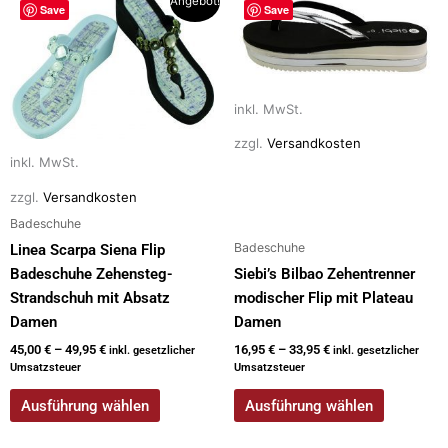
Angebot!
o
n
Save
Save
Produkt
Produkt
k
weist
weist
mehrere
mehrere
Varianten
Varianten
inkl. MwSt.
auf.
auf.
Die
Die
zzgl.
Versandkosten
inkl. MwSt.
Optionen
Optionen
können
können
zzgl.
Versandkosten
auf
auf
Badeschuhe
der
der
Badeschuhe
Linea Scarpa Siena Flip
Produktseite
Produktseite
Badeschuhe Zehensteg-
Siebi’s Bilbao Zehentrenner
gewählt
gewählt
Strandschuh mit Absatz
modischer Flip mit Plateau
werden
werden
Damen
Damen
45,00
€
–
49,95
€
16,95
€
–
33,95
€
inkl. gesetzlicher
inkl. gesetzlicher
Umsatzsteuer
Umsatzsteuer
Ausführung wählen
Ausführung wählen