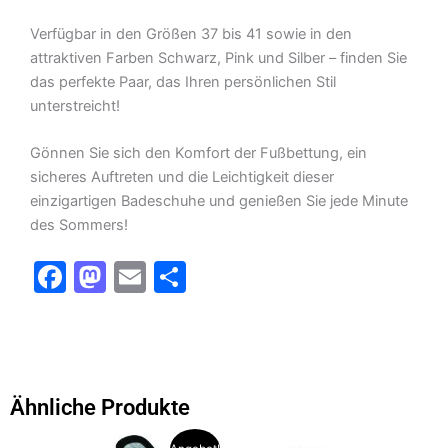
Verfügbar in den Größen 37 bis 41 sowie in den
attraktiven Farben Schwarz, Pink und Silber – finden Sie
das perfekte Paar, das Ihren persönlichen Stil
unterstreicht!
Gönnen Sie sich den Komfort der Fußbettung, ein
sicheres Auftreten und die Leichtigkeit dieser
einzigartigen Badeschuhe und genießen Sie jede Minute
des Sommers!
F
M
E
T
a
a
m
ei
c
st
ai
le
e
o
l
n
b
d
Ähnliche Produkte
o
o
Dieses
Dieses