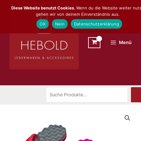
Zum
Suchen
Diese Website benutzt Cookies.
Wenn du die Website weiter nutz
Inhalt
gehen wir von deinem Einverständnis aus.
springen
OK
Nein
Datenschutzerklärung
Menü