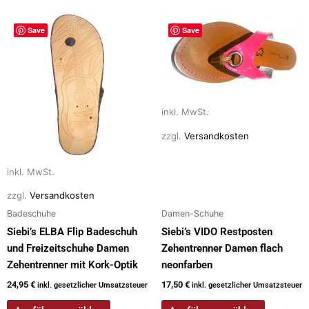
Dieses
Dieses
Save
Save
Produkt
Produkt
weist
weist
mehrere
mehrere
Varianten
Varianten
auf.
auf.
inkl. MwSt.
Die
Die
zzgl.
Versandkosten
Optionen
Optionen
können
können
auf
auf
inkl. MwSt.
der
der
zzgl.
Versandkosten
Produktseite
Produktseite
Badeschuhe
Damen-Schuhe
gewählt
gewählt
Siebi’s ELBA Flip Badeschuh
Siebi’s VIDO Restposten
werden
werden
und Freizeitschuhe Damen
Zehentrenner Damen flach
Zehentrenner mit Kork-Optik
neonfarben
24,95
€
17,50
€
inkl. gesetzlicher Umsatzsteuer
inkl. gesetzlicher Umsatzsteuer