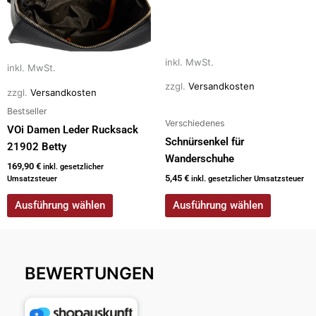
Die
Die
Optionen
Optionen
können
können
auf
auf
inkl. MwSt.
inkl. MwSt.
der
der
zzgl.
Versandkosten
zzgl.
Versandkosten
Produktseite
Produktseite
Bestseller
gewählt
gewählt
Verschiedenes
werden
werden
VOi Damen Leder Rucksack
Schnürsenkel für
21902 Betty
Wanderschuhe
169,90
€
inkl. gesetzlicher
5,45
€
Umsatzsteuer
inkl. gesetzlicher Umsatzsteuer
Ausführung wählen
Ausführung wählen
BEWERTUNGEN