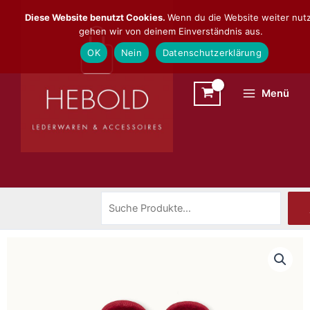
Zum
Suchen
Diese Website benutzt Cookies.
Wenn du die Website weiter nutz
Inhalt
gehen wir von deinem Einverständnis aus.
springen
OK
Nein
Datenschutzerklärung
Menü