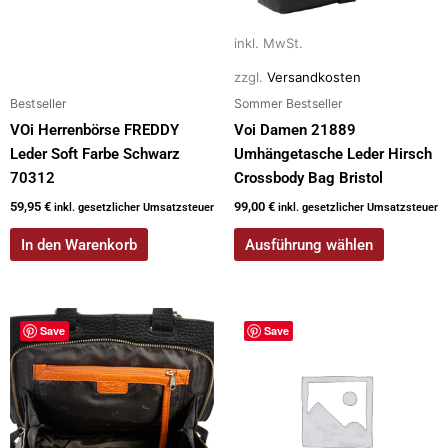
können
auf
inkl. MwSt.
der
zzgl.
Versandkosten
Produktseite
Bestseller
Sommer Bestseller
gewählt
werden
VOi Herrenbörse FREDDY
Voi Damen 21889
Leder Soft Farbe Schwarz
Umhängetasche Leder Hirsch
70312
Crossbody Bag Bristol
59,95
€
99,00
€
inkl. gesetzlicher Umsatzsteuer
inkl. gesetzlicher Umsatzsteuer
In den Warenkorb
Ausführung wählen
Dieses
Dieses
Save
Save
Produkt
Produkt
weist
weist
mehrere
mehrere
Varianten
Varianten
auf.
auf.