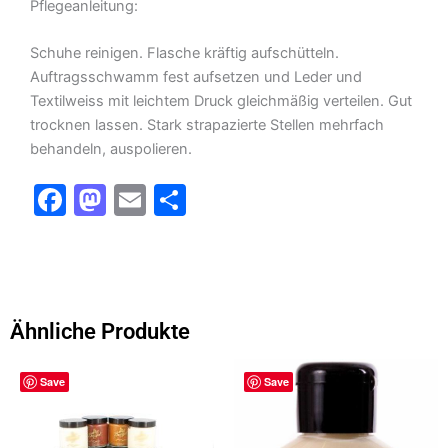
Pflegeanleitung:
Schuhe reinigen. Flasche kräftig aufschütteln.
Auftragsschwamm fest aufsetzen und Leder und
Textilweiss mit leichtem Druck gleichmäßig verteilen. Gut
trocknen lassen. Stark strapazierte Stellen mehrfach
behandeln, auspolieren.
F
M
E
T
a
a
m
ei
c
st
ai
le
e
o
l
n
b
d
Ähnliche Produkte
o
o
o
n
Save
Save
k