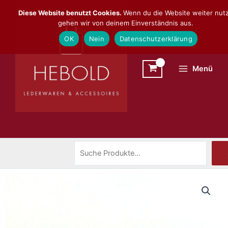
Zum
Suchen
Diese Website benutzt Cookies.
Wenn du die Website weiter nutz
Inhalt
gehen wir von deinem Einverständnis aus.
springen
OK
Nein
Datenschutzerklärung
Menü