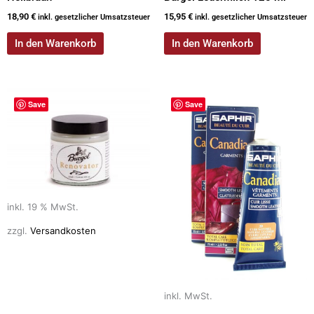
18,90
€
15,95
€
inkl. gesetzlicher Umsatzsteuer
inkl. gesetzlicher Umsatzsteuer
In den Warenkorb
In den Warenkorb
Dieses
Save
Save
Produkt
weist
mehrere
Varianten
auf.
Die
inkl. 19 % MwSt.
Optionen
können
zzgl.
Versandkosten
auf
der
Produktseite
inkl. MwSt.
gewählt