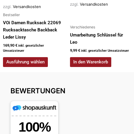
der
zzgl.
Versandkosten
zzgl.
Versandkosten
Produktseite
Bestseller
gewählt
werden
VOi Damen Rucksack 22069
Verschiedenes
Rucksacktasche Backback
Umarbeitung Schlüssel für
Leder Lissy
Leo
169,90
€
inkl. gesetzlicher
9,99
€
Umsatzsteuer
inkl. gesetzlicher Umsatzsteuer
Ausführung wählen
In den Warenkorb
BEWERTUNGEN