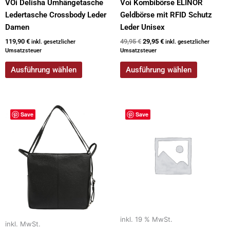
werden
werden
VOi Delisha Umhängetasche
Voi Kombibörse ELINOR
Ledertasche Crossbody Leder
Geldbörse mit RFID Schutz
Damen
Leder Unisex
119,90
€
49,95
€
29,95
€
inkl. gesetzlicher
inkl. gesetzlicher
Umsatzsteuer
Umsatzsteuer
Ausführung wählen
Ausführung wählen
Dieses
Save
Save
Produkt
weist
mehrere
Varianten
auf.
Die
Optionen
können
auf
inkl. 19 % MwSt.
inkl. MwSt.