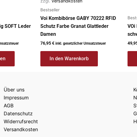
zzgl.
Versandkosten
Bestseller
Best
Voi Kombibörse GABY 70222 RFID
lig SOFT Leder
Schutz Farbe Granat Glattleder
VOi
Damen
sch
76,95
€
49,9
Umsatzsteuer
inkl. gesetzlicher Umsatzsteuer
len
In den Warenkorb
Über uns
K
Impressum
N
AGB
S
Datenschutz
G
Widerrufsrecht
H
Versandkosten