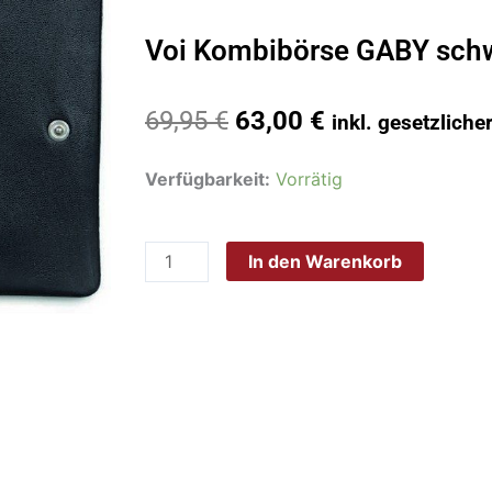
Voi Kombibörse GABY sch
Ursprünglicher
Aktueller
69,95
€
63,00
€
inkl. gesetzlich
Preis
Preis
war:
ist:
Voi
Verfügbarkeit:
Vorrätig
69,95 €
63,00 €.
Kombibörse
GABY
In den Warenkorb
schwarz
70222
Menge