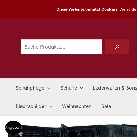
Zum
Diese Website benutzt Cookies.
Wenn du 
Inhalt
Suchen
springen
Schuhpflege
Schuhe
Lederwaren & Sons
Blechschilder
Weihnachten
Sale
Angebot!