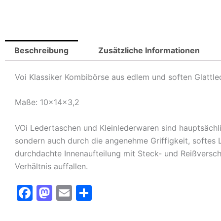
Beschreibung
Zusätzliche Informationen
Voi Klassiker Kombibörse aus edlem und soften Glattle
Maße: 10x14x3,2
VOi Ledertaschen und Kleinlederwaren sind hauptsächli
sondern auch durch die angenehme Griffigkeit, softes 
durchdachte Innenaufteilung mit Steck- und Reißverschl
Verhältnis auffallen.
F
M
E
T
a
a
m
ei