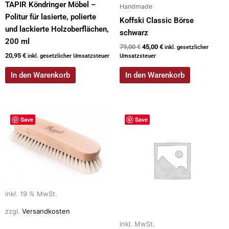
TAPIR Köndringer Möbel –
Handmade
Politur für lasierte, polierte
Koffski Classic Börse
und lackierte Holzoberflächen,
schwarz
200 ml
79,00
€
45,00
€
inkl. gesetzlicher
20,95
€
inkl. gesetzlicher Umsatzsteuer
Umsatzsteuer
In den Warenkorb
In den Warenkorb
Dieses
Save
Save
Produkt
weist
mehrere
Varianten
auf.
Die
inkl. 19 % MwSt.
Optionen
können
zzgl.
Versandkosten
auf
inkl. MwSt.