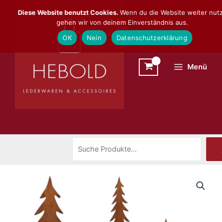
Zum
Suchen
Diese Website benutzt Cookies.
Wenn du die Website weiter nutz
Inhalt
gehen wir von deinem Einverständnis aus.
springen
OK
Nein
Datenschutzerklärung
Menü