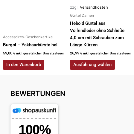
der
zzgl.
Versandkosten
Produktseite
Gürtel Damen
gewählt
Hebold Gürtel aus
werden
Vollrindleder ohne Schließe
Accessoires-Geschenkartikel
4,0 cm mit Schrauben zum
Burgol – Yakhaarbürste hell
Länge Kürzen
59,00
€
26,99
€
inkl. gesetzlicher Umsatzsteuer
inkl. gesetzlicher Umsatzsteuer
In den Warenkorb
Ausführung wählen
BEWERTUNGEN