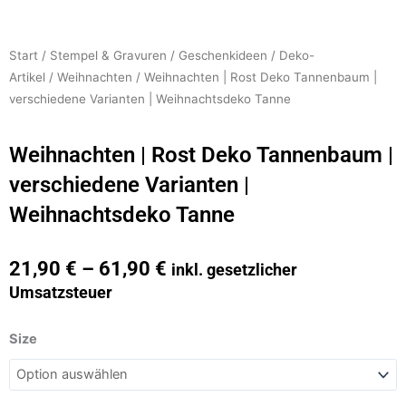
Start
/
Stempel & Gravuren
/
Geschenkideen
/
Deko-
Artikel
/
Weihnachten
/ Weihnachten | Rost Deko Tannenbaum |
verschiedene Varianten | Weihnachtsdeko Tanne
Weihnachten | Rost Deko Tannenbaum |
verschiedene Varianten |
Weihnachtsdeko Tanne
21,90
€
–
61,90
€
inkl. gesetzlicher
Umsatzsteuer
Weihnachten
Size
|
Rost
Deko