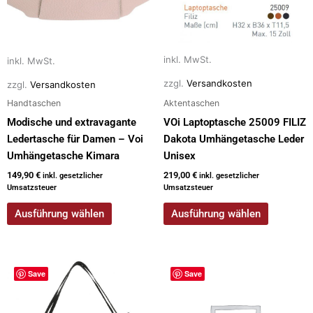
Die
Die
Optionen
Optionen
können
können
auf
auf
inkl. MwSt.
inkl. MwSt.
der
der
zzgl.
Versandkosten
zzgl.
Versandkosten
Produktseite
Produktseite
gewählt
gewählt
Handtaschen
Aktentaschen
werden
werden
Modische und extravagante
VOi Laptoptasche 25009 FILIZ
Ledertasche für Damen – Voi
Dakota Umhängetasche Leder
Umhängetasche Kimara
Unisex
149,90
€
219,00
€
inkl. gesetzlicher
inkl. gesetzlicher
Umsatzsteuer
Umsatzsteuer
Ausführung wählen
Ausführung wählen
Dieses
Dieses
Save
Save
Produkt
Produkt
weist
weist