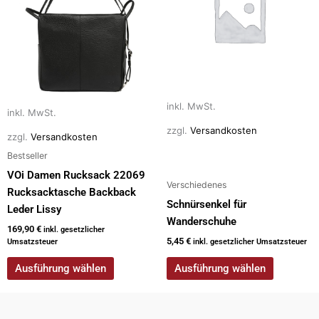
mehrere
mehrere
Varianten
Varianten
auf.
auf.
Die
Die
Optionen
Optionen
können
können
auf
auf
inkl. MwSt.
inkl. MwSt.
der
der
zzgl.
Versandkosten
zzgl.
Versandkosten
Produktseite
Produktseite
Bestseller
gewählt
gewählt
werden
werden
VOi Damen Rucksack 22069
Verschiedenes
Rucksacktasche Backback
Schnürsenkel für
Leder Lissy
Wanderschuhe
169,90
€
inkl. gesetzlicher
5,45
€
Umsatzsteuer
inkl. gesetzlicher Umsatzsteuer
Ausführung wählen
Ausführung wählen