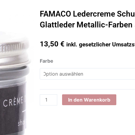
FAMACO Ledercreme Schuh
Glattleder Metallic-Farben
13,50
€
inkl. gesetzlicher Umsatzs
FAMACO
Farbe
Ledercreme
Schuhemulsion
für
Glattleder
Metallic-
In den Warenkorb
Farben
50
ml
Menge