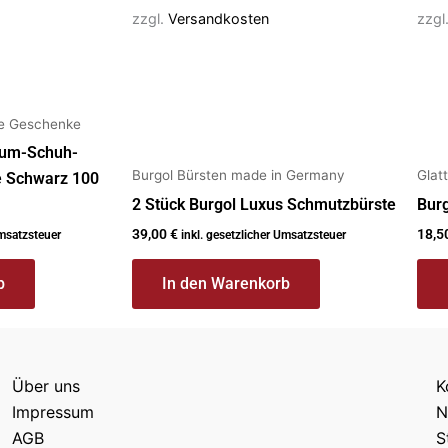
zzgl.
Versandkosten
zzgl
te Geschenke
ium-Schuh-
Burgol Bürsten made in Germany
Glat
 Schwarz 100
2 Stück Burgol Luxus Schmutzbürste
Burg
39,00
€
18,5
Umsatzsteuer
inkl. gesetzlicher Umsatzsteuer
b
In den Warenkorb
Über uns
K
Impressum
N
AGB
S