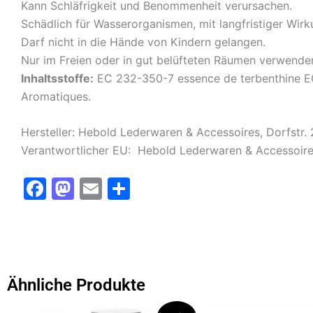
Kann Schläfrigkeit und Benommenheit verursachen.
Schädlich für Wasserorganismen, mit langfristiger Wirku
Darf nicht in die Hände von Kindern gelangen.
Nur im Freien oder in gut belüfteten Räumen verwende
Inhaltsstoffe:
EC 232-350-7 essence de terbenthine EC
Aromatiques.
Hersteller: Hebold Lederwaren & Accessoires, Dorfstr
Verantwortlicher EU: Hebold Lederwaren & Accessoire
F
M
E
T
a
a
m
ei
c
st
ai
le
e
o
l
n
b
d
Ähnliche Produkte
o
o
Ursprünglicher
Aktueller