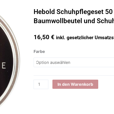
Hebold Schuhpflegeset 50
Baumwollbeutel und Schu
16,50
€
inkl. gesetzlicher Umsatzs
Hebold
Farbe
Schuhpflegeset
50
ml
mit
Baumwollbeutel
In den Warenkorb
und
Schuhwachs
Menge