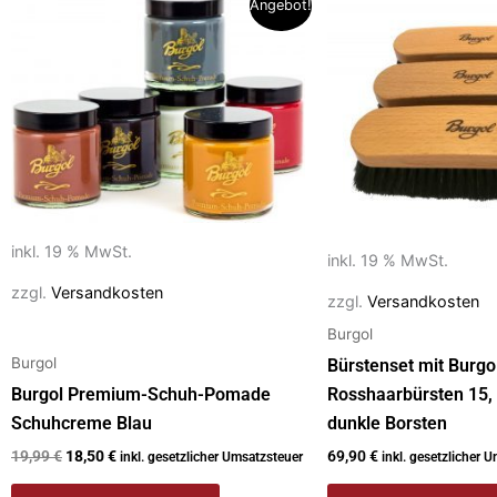
o
n
Angebot!
Preis
Preis
war:
ist:
k
19,99 €
18,50 €.
inkl. 19 % MwSt.
inkl. 19 % MwSt.
zzgl.
Versandkosten
zzgl.
Versandkosten
Burgol
Burgol
Bürstenset mit Burgo
Burgol Premium-Schuh-Pomade
Rosshaarbürsten 15,
Schuhcreme Blau
dunkle Borsten
19,99
€
18,50
€
69,90
€
inkl. gesetzlicher Umsatzsteuer
inkl. gesetzlicher 