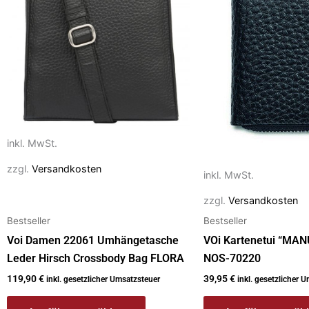
Varianten
Varianten
auf.
auf.
Die
Die
Optionen
Optionen
können
können
auf
auf
der
der
Produktseite
Produktseite
inkl. MwSt.
gewählt
gewählt
zzgl.
Versandkosten
inkl. MwSt.
werden
werden
zzgl.
Versandkosten
Bestseller
Bestseller
Voi Damen 22061 Umhängetasche
VOi Kartenetui “MA
Leder Hirsch Crossbody Bag FLORA
NOS-70220
119,90
€
39,95
€
inkl. gesetzlicher Umsatzsteuer
inkl. gesetzlicher 