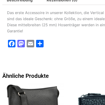
Das erste Accessoire in unserer Kollektion, die Vertica
sind das ideale Geschenk: ohne Größe, zu einem idealen
Diese mittelbreiten (25 mm) Hosenträger werden in ei
Garantie!
F
M
E
T
a
a
m
ei
c
st
ai
le
e
o
l
n
b
d
Ähnliche Produkte
o
o
Dieses
Dieses
o
n
Produkt
Produkt
k
weist
weist
mehrere
mehrere