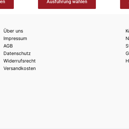
len
Ausführung wählen
Über uns
K
Impressum
N
AGB
S
Datenschutz
G
Widerrufsrecht
H
Versandkosten