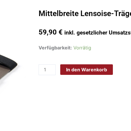
Mittelbreite Lensoise-Träg
59,90
€
inkl. gesetzlicher Umsatzs
Mittelbreite
Verfügbarkeit:
Vorrätig
Lensoise-
Träger
In den Warenkorb
Menge