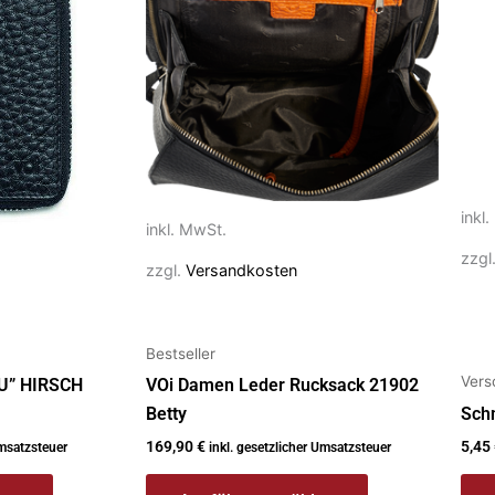
Varianten
Vari
auf.
auf.
Die
Die
Optionen
Opt
können
kön
auf
auf
der
der
inkl
Produktseite
Prod
inkl. MwSt.
gewählt
gew
zzgl
zzgl.
Versandkosten
werden
wer
Bestseller
Vers
NU” HIRSCH
VOi Damen Leder Rucksack 21902
Betty
Sch
169,90
€
5,45
Umsatzsteuer
inkl. gesetzlicher Umsatzsteuer