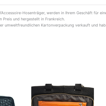
l l’Accessoire-Hosenträger, werden in Ihrem Geschäft für ei
 Preis und hergestellt in Frankreich.
ner umweltfreundlichen Kartonverpackung verkauft und hab
Dieses
Die
Produkt
Pro
weist
weis
mehrere
meh