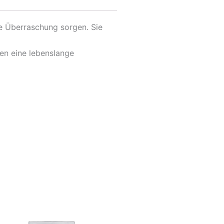
ne Überraschung sorgen. Sie
en eine lebenslange
ses
dukt
t
rere