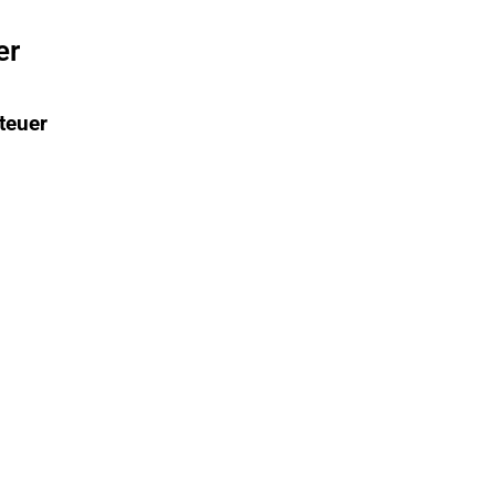
er
teuer