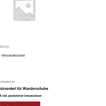
anten
ionen
nen
. MwSt.
uktseite
ählt
.
Versandkosten
den
chiedenes
nürsenkel für Wanderschuhe
€
inkl. gesetzlicher Umsatzsteuer