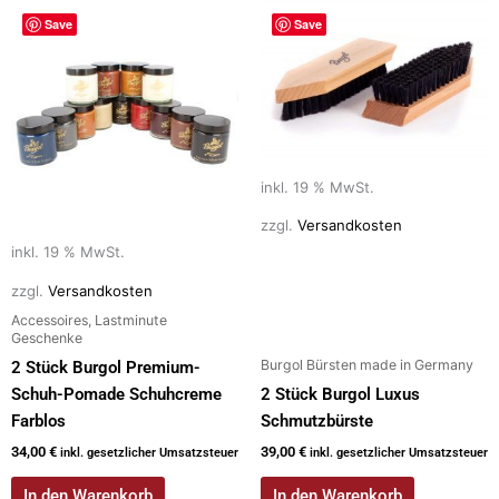
o
n
Save
Save
k
inkl. 19 % MwSt.
zzgl.
Versandkosten
inkl. 19 % MwSt.
zzgl.
Versandkosten
Accessoires, Lastminute
Geschenke
Burgol Bürsten made in Germany
2 Stück Burgol Premium-
Schuh-Pomade Schuhcreme
2 Stück Burgol Luxus
Farblos
Schmutzbürste
34,00
€
39,00
€
inkl. gesetzlicher Umsatzsteuer
inkl. gesetzlicher Umsatzsteuer
In den Warenkorb
In den Warenkorb