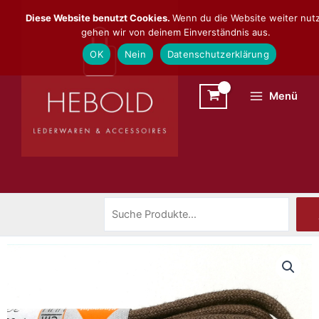
Zum
Suchen
Diese Website benutzt Cookies.
Wenn du die Website weiter nutz
Inhalt
gehen wir von deinem Einverständnis aus.
springen
OK
Nein
Datenschutzerklärung
Menü