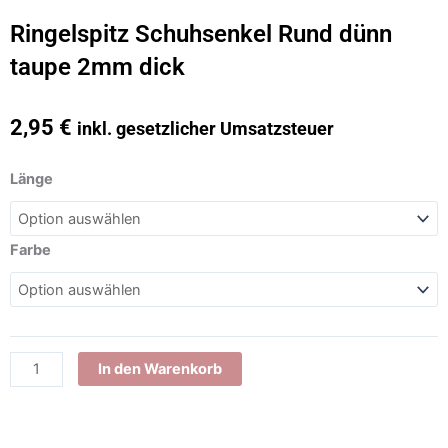
Ringelspitz Schuhsenkel Rund dünn
taupe 2mm dick
2,95
€
inkl. gesetzlicher Umsatzsteuer
Ringelspitz
Länge
Schuhsenkel
Rund
dünn
Farbe
taupe
2mm
dick
Menge
In den Warenkorb