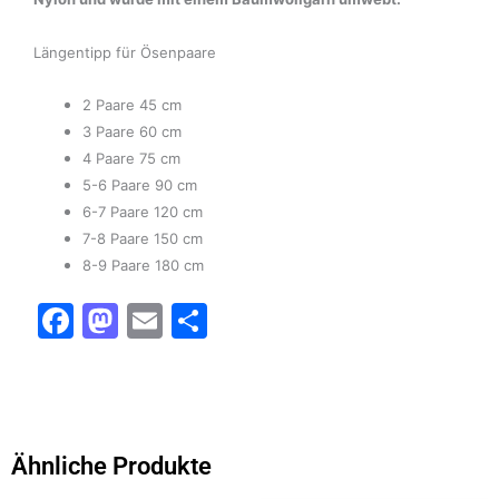
Längentipp für Ösenpaare
2 Paare 45 cm
3 Paare 60 cm
4 Paare 75 cm
5-6 Paare 90 cm
6-7 Paare 120 cm
7-8 Paare 150 cm
8-9 Paare 180 cm
F
M
E
T
a
a
m
ei
c
st
ai
le
e
o
l
n
b
d
Ähnliche Produkte
o
o