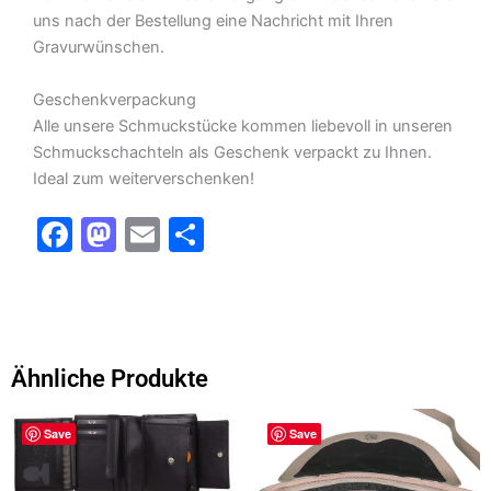
uns nach der Bestellung eine Nachricht mit Ihren
Gravurwünschen.
Geschenkverpackung
Alle unsere Schmuckstücke kommen liebevoll in unseren
Schmuckschachteln als Geschenk verpackt zu Ihnen.
Ideal zum weiterverschenken!
F
M
E
T
a
a
m
ei
c
st
ai
le
e
o
l
n
b
d
Ähnliche Produkte
o
o
Dieses
o
n
Save
Save
Produkt
k
weist