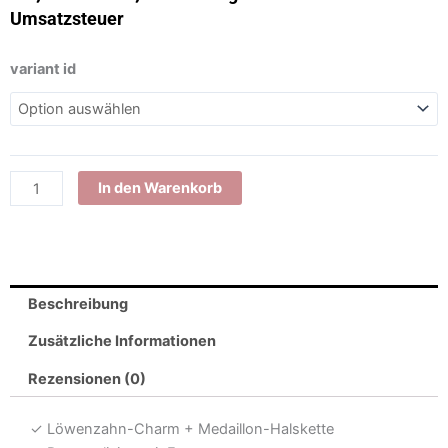
Umsatzsteuer
Rosegold
variant id
Vergoldete
Fotomedaillonkette
mit
Pusteblumen
-
In den Warenkorb
Personalisierbar
mit
Gravur
und
Beschreibung
Fotoservice
-
Zusätzliche Informationen
VIK-
87
Rezensionen (0)
Menge
✓ Löwenzahn-Charm + Medaillon-Halskette