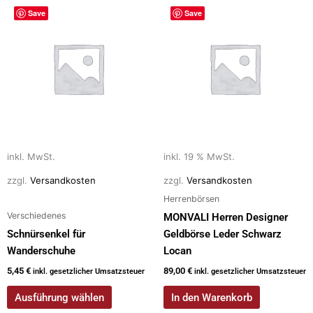
Dieses
Save
Save
Produkt
weist
mehrere
Varianten
auf.
Die
Optionen
können
auf
inkl. MwSt.
inkl. 19 % MwSt.
der
zzgl.
Versandkosten
zzgl.
Versandkosten
Produktseite
Herrenbörsen
gewählt
Verschiedenes
MONVALI Herren Designer
werden
Schnürsenkel für
Geldbörse Leder Schwarz
Wanderschuhe
Locan
5,45
€
89,00
€
inkl. gesetzlicher Umsatzsteuer
inkl. gesetzlicher Umsatzsteuer
Ausführung wählen
In den Warenkorb