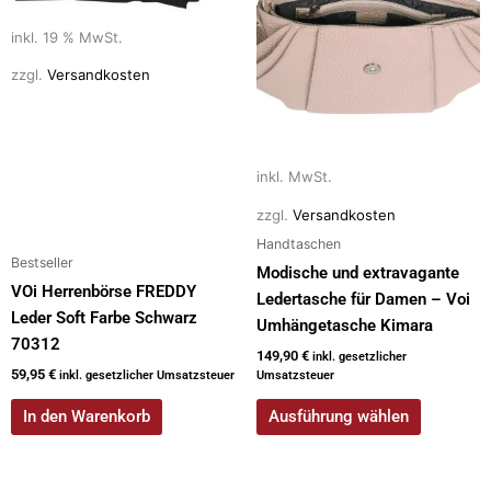
mehrere
Varianten
inkl. 19 % MwSt.
auf.
zzgl.
Versandkosten
Die
Optionen
können
auf
inkl. MwSt.
der
zzgl.
Versandkosten
Produktseite
gewählt
Handtaschen
Bestseller
werden
Modische und extravagante
VOi Herrenbörse FREDDY
Ledertasche für Damen – Voi
Leder Soft Farbe Schwarz
Umhängetasche Kimara
70312
149,90
€
inkl. gesetzlicher
59,95
€
inkl. gesetzlicher Umsatzsteuer
Umsatzsteuer
In den Warenkorb
Ausführung wählen