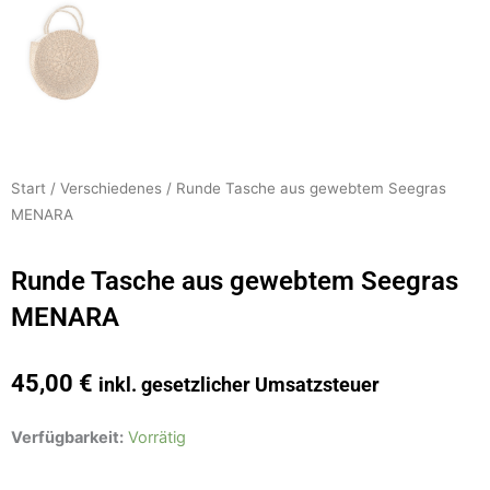
Start
/
Verschiedenes
/ Runde Tasche aus gewebtem Seegras
MENARA
Runde Tasche aus gewebtem Seegras
MENARA
45,00
€
inkl. gesetzlicher Umsatzsteuer
Runde
Verfügbarkeit:
Vorrätig
Tasche
aus