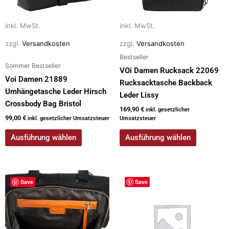
können
können
auf
auf
inkl. MwSt.
inkl. MwSt.
der
der
zzgl.
Versandkosten
zzgl.
Versandkosten
Produktseite
Produktseite
Bestseller
gewählt
gewählt
Sommer Bestseller
werden
werden
VOi Damen Rucksack 22069
Voi Damen 21889
Rucksacktasche Backback
Umhängetasche Leder Hirsch
Leder Lissy
Crossbody Bag Bristol
169,90
€
inkl. gesetzlicher
99,00
€
inkl. gesetzlicher Umsatzsteuer
Umsatzsteuer
Ausführung wählen
Ausführung wählen
Dieses
Dieses
Save
Save
Produkt
Produkt
weist
weist
mehrere
mehrere
Varianten
Varianten