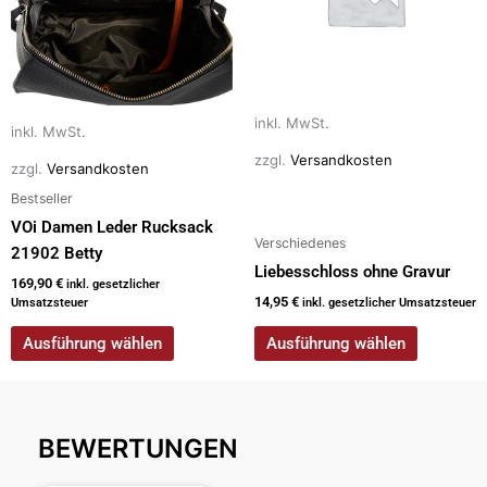
auf.
auf.
Die
Die
Optionen
Optionen
können
können
auf
auf
inkl. MwSt.
inkl. MwSt.
der
der
zzgl.
Versandkosten
zzgl.
Versandkosten
Produktseite
Produktseite
Bestseller
gewählt
gewählt
werden
werden
VOi Damen Leder Rucksack
Verschiedenes
21902 Betty
Liebesschloss ohne Gravur
169,90
€
inkl. gesetzlicher
14,95
€
Umsatzsteuer
inkl. gesetzlicher Umsatzsteuer
Ausführung wählen
Ausführung wählen
BEWERTUNGEN