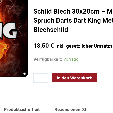
Schild Blech 30x20cm – M
Spruch Darts Dart King Me
Blechschild
18,50
€
inkl. gesetzlicher Umsatzs
Schild
Verfügbarkeit:
Vorrätig
Blech
30x20cm
In den Warenkorb
-
Made
in
Germany
-
Produktsicherheit
Rezensionen (0)
Spruch