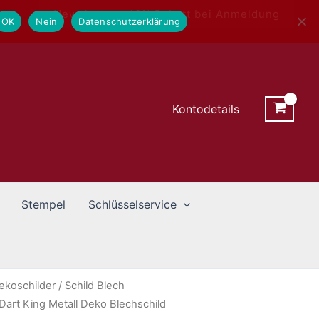
Newsletter - 10% Rabatt bei Anmeldung
OK
Nein
Datenschutzerklärung
Kontodetails
Stempel
Schlüsselservice
ekoschilder
/ Schild Blech
art King Metall Deko Blechschild