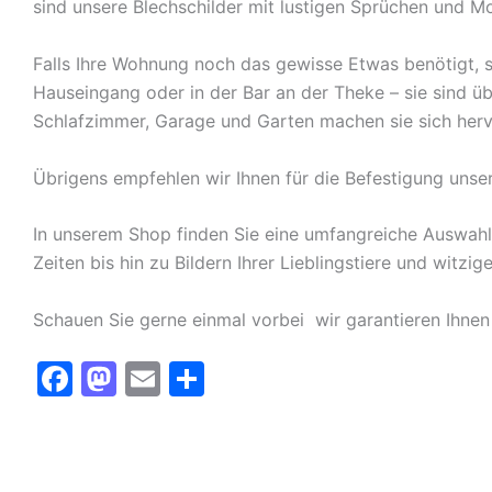
sind unsere Blechschilder mit lustigen Sprüchen und Mo
Falls Ihre Wohnung noch das gewisse Etwas benötigt, s
Hauseingang oder in der Bar an der Theke – sie sind ü
Schlafzimmer, Garage und Garten machen sie sich herv
Übrigens empfehlen wir Ihnen für die Befestigung unse
In unserem Shop finden Sie eine umfangreiche Auswah
Zeiten bis hin zu Bildern Ihrer Lieblingstiere und witz
Schauen Sie gerne einmal vorbei  wir garantieren Ihnen
F
M
E
T
a
a
m
ei
c
st
ai
le
e
o
l
n