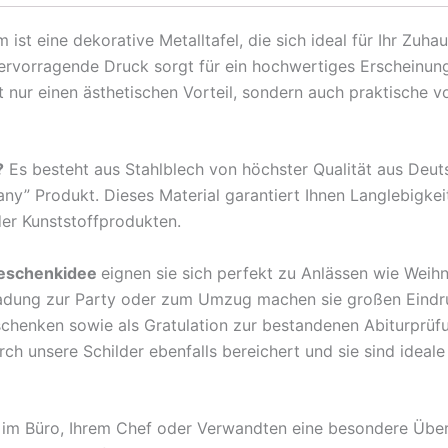
Darts
t eine dekorative Metalltafel, die sich ideal für Ihr Zuha
Dart
hervorragende Druck sorgt für ein hochwertiges Erscheinun
King
nur einen ästhetischen Vorteil, sondern auch praktische v
Metall
Deko
Blechschild
?
Es besteht aus Stahlblech von höchster Qualität aus Deu
Menge
any” Produkt. Dieses Material garantiert Ihnen Langlebigkei
der Kunststoffprodukten.
eschenkidee
eignen sie sich perfekt zu Anlässen wie Weih
ladung zur Party oder zum Umzug machen sie großen Eindr
rschenken sowie als Gratulation zur bestandenen Abiturprü
 unsere Schilder ebenfalls bereichert und sie sind ideale B
en im Büro, Ihrem Chef oder Verwandten eine besondere Übe