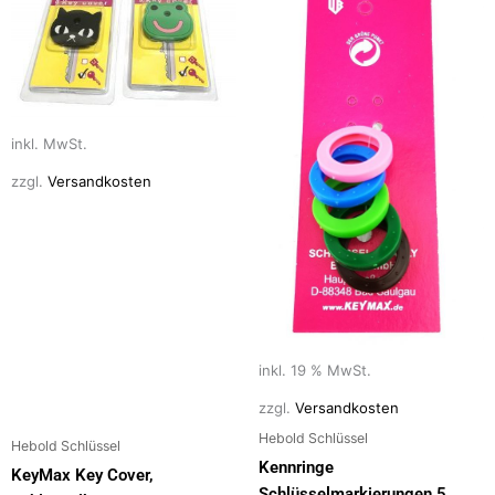
Varianten
auf.
Die
Optionen
können
inkl. MwSt.
auf
der
zzgl.
Versandkosten
Produktseite
gewählt
werden
inkl. 19 % MwSt.
zzgl.
Versandkosten
Hebold Schlüssel
Hebold Schlüssel
Kennringe
KeyMax Key Cover,
Schlüsselmarkierungen 5