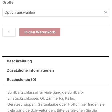
Universal
Größe
Buntbartschlüssel
für
viele
gängige
Einsteckschlösser
In den Warenkorb
Menge
Beschreibung
Zusätzliche Informationen
Rezensionen (0)
Buntbartschlüssel für viele gängige Buntbart-
Einsteckschlösser. Ob Zimmertür, Keller,
Geräteschuppen, Gartenlaube oder Hoftor, hier finden sie
viele gängige Schweifungen. Bitte vergleichen Sie die