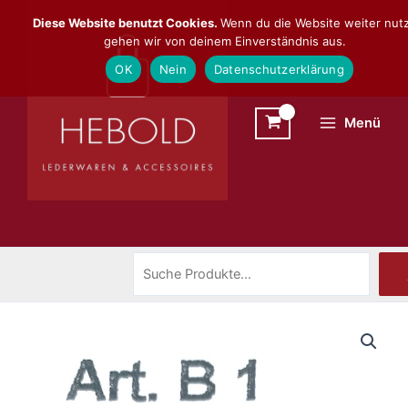
Zum
Suchen
Diese Website benutzt Cookies.
Wenn du die Website weiter nutz
Inhalt
gehen wir von deinem Einverständnis aus.
springen
OK
Nein
Datenschutzerklärung
Menü