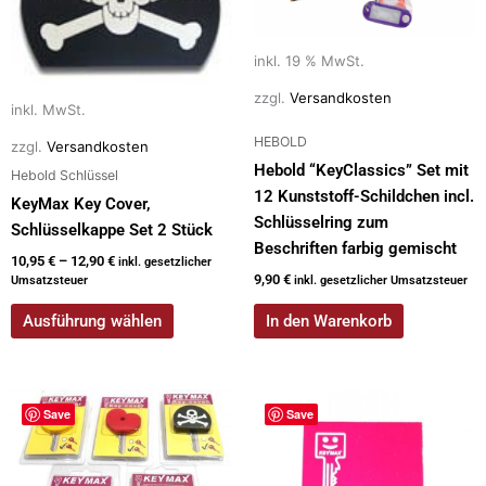
Varianten
auf.
Die
inkl. 19 % MwSt.
Optionen
zzgl.
Versandkosten
inkl. MwSt.
können
auf
HEBOLD
zzgl.
Versandkosten
der
Hebold “KeyClassics” Set mit
Hebold Schlüssel
Produktseite
12 Kunststoff-Schildchen incl.
KeyMax Key Cover,
gewählt
Schlüsselring zum
Schlüsselkappe Set 2 Stück
werden
Beschriften farbig gemischt
10,95
€
–
12,90
€
inkl. gesetzlicher
9,90
€
Umsatzsteuer
inkl. gesetzlicher Umsatzsteuer
Ausführung wählen
In den Warenkorb
Dieses
Save
Save
Produkt
weist
mehrere