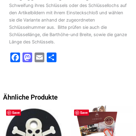
Schweifung ihres Schlüssels oder des Schlüssellochs auf
den Artikelbildern mit ihrem Einsteckschloß und wählen
sie die Variante anhand der zugeordneten
Schlüsselnummer aus. Bitte prüfen sie auch die
Schlüssellänge, die Barthöhe-und Breite, sowie die ganze
Länge des Schlüssels.
F
M
E
T
a
a
m
ei
c
st
ai
le
e
o
l
n
b
d
Ähnliche Produkte
o
o
Dieses
o
n
Save
Save
Produkt
k
weist
mehrere